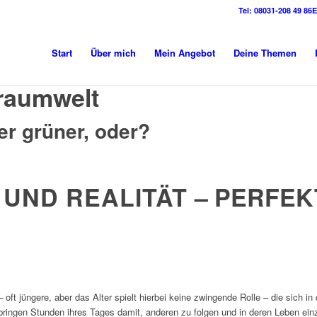
Tel:
08031-208 49 86
E
Start
Über mich
Mein Angebot
Deine Themen
Traumwelt
r grüner, oder?
UND REALITÄT
– PERFEK
ft jüngere, aber das Alter spielt hierbei keine zwingende Rolle – die sich i
rbringen Stunden ihres Tages damit, anderen zu folgen und in deren Leben ei