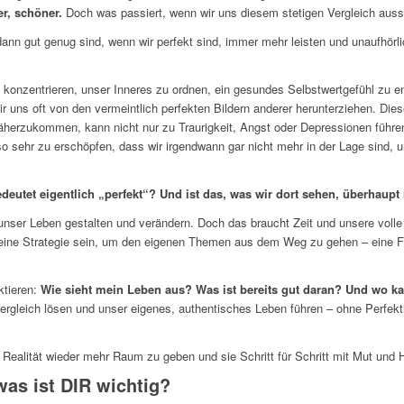
er, schöner.
Doch was passiert, wenn wir uns diesem stetigen Vergleich aus
dann gut genug sind, wenn wir perfekt sind, immer mehr leisten und unaufhörli
 konzentrieren, unser Inneres zu ordnen, ein gesundes Selbstwertgefühl zu e
ir uns oft von den vermeintlich perfekten Bildern anderer herunterziehen. Die
 näherzukommen, kann nicht nur zu Traurigkeit, Angst oder Depressionen führe
so sehr zu erschöpfen, dass wir irgendwann gar nicht mehr in der Lage sind,
deutet eigentlich „perfekt“? Und ist das, was wir dort sehen, überhaupt 
 unser Leben gestalten und verändern. Doch das braucht Zeit und unsere voll
 eine Strategie sein, um den eigenen Themen aus dem Weg zu gehen – eine 
ktieren:
Wie sieht mein Leben aus? Was ist bereits gut daran? Und wo ka
rgleich lösen und unser eigenes, authentisches Leben führen – ohne Perfekti
en Realität wieder mehr Raum zu geben und sie Schritt für Schritt mit Mut und 
was ist DIR wichtig?